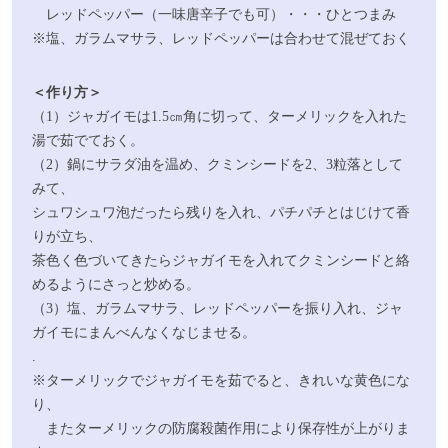
レッドペッパー（一味唐辛子でも可）・・・ひとつまみ
※塩、ガラムマサラ、レッドペッパーは合わせて混ぜておく
＜作り方＞
（1）ジャガイモは1.5㎝角に切って、ターメリックを入れた
湯で茹でておく。
（2）鍋にサラダ油を温め、クミンシードを2、3粒落として
みて、
シュワシュワ泡だったら残りを入れ、パチパチとはじけて香
りが立ち、
茶色く色づいてきたらジャガイモを入れてクミンシードと絡
めるようにさっと炒める。
（3）塩、ガラムマサラ、レッドペッパーを振り入れ、ジャ
ガイモにまんべんなくなじませる。
.
※ターメリックでジャガイモを茹でると、きれいな黄色にな
り、
またターメリックの防腐殺菌作用により保存性が上がりま