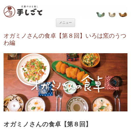
“民芸のある暮し” 手しごと
「手しごと」は陶磁器、木工品、編組品、ガラスなど、日本各地の手仕事
品を取り扱う、”民藝のある暮し”を提案するお店です。
コンテンツへ移動
メニュー
オガミノさんの食卓【第８回】いろは窯のうつ
わ編
オガミノさんの食卓【第８回】