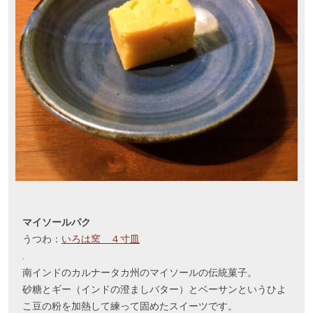
マイソールパク
うつわ：
いろは窯 ４寸皿
.
南インドのカルナータカ州のマイソールの伝統菓子。
砂糖とギー（インドの澄ましバター）とベーサンというひよ
こ豆の粉を加熱して練って固めたスイーツです。