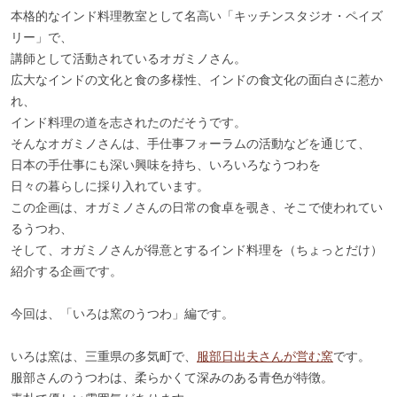
本格的なインド料理教室として名高い「キッチンスタジオ・ペイズ
リー」で、
講師として活動されているオガミノさん。
広大なインドの文化と食の多様性、インドの食文化の面白さに惹か
れ、
インド料理の道を志されたのだそうです。
そんなオガミノさんは、手仕事フォーラムの活動などを通じて、
日本の手仕事にも深い興味を持ち、いろいろなうつわを
日々の暮らしに採り入れています。
この企画は、オガミノさんの日常の食卓を覗き、そこで使われてい
るうつわ、
そして、オガミノさんが得意とするインド料理を（ちょっとだけ）
紹介する企画です。
今回は、「いろは窯のうつわ」編です。
いろは窯は、三重県の多気町で、
服部日出夫さんが営む窯
です。
服部さんのうつわは、柔らかくて深みのある青色が特徴。