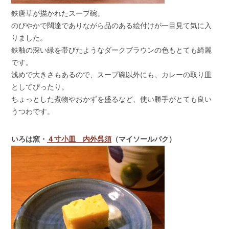
鉄唐草が描かれたスープ碗。
のびやかで闊達でありながら品のある絵付けが一目見て気に入
りました。
鉄釉の深い緑を帯びたようなダークブラウンの色もとても綺麗
です。
浅めで大きさもあるので、スープ碗以外にも、カレーの取り皿
としてぴったり。
ちょっとした煮物やおかずを盛るなど、使い勝手がとても良い
うつわです。
いろは窯・
４寸小皿 内外呉須
（マイソールパク）