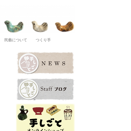
店です。
民藝について
つくり手