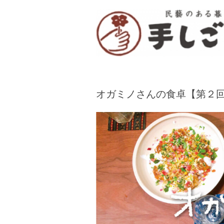
「手しごと」は陶磁器、木工品、編組品、ガ
“民芸のある暮し” 
オガミノさんの食卓【第２