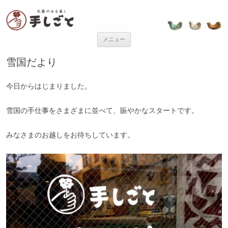
“民芸のある暮し” 手しごと
「手しごと」は陶磁器、木工品、編組品、ガラスなど、日本各地の手仕事
品を取り扱う、”民藝のある暮し”を提案するお店です。
コンテンツへ移動
メニュー
雪国だより
今日からはじまりました。
雪国の手仕事をさまざまに並べて、賑やかなスタートです。
みなさまのお越しをお待ちしています。