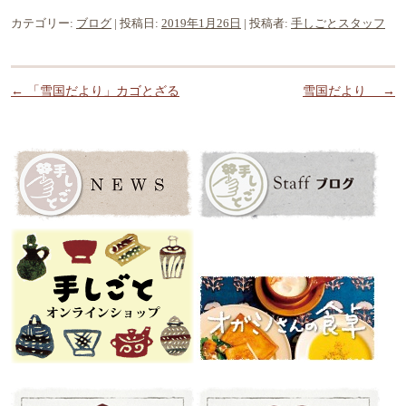
カテゴリー:
ブログ
| 投稿日:
2019年1月26日
|
投稿者:
手しごとスタッフ
投稿ナビゲーション
←
「雪国だより」カゴとざる
雪国だより
→