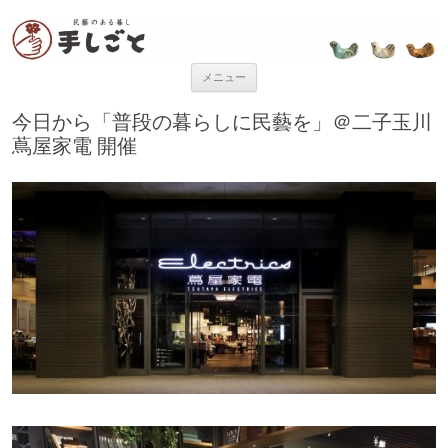
“民芸のある暮し” 手しごと
「手しごと」は陶磁器、木工品、編組品、ガラスなど、日本各地の手仕事
品を取り扱う、”民藝のある暮し”を提案するお店です。
コンテンツへ移動
メニュー
今日から「普段の暮らしに民藝を」＠二子玉川
蔦屋家電 開催