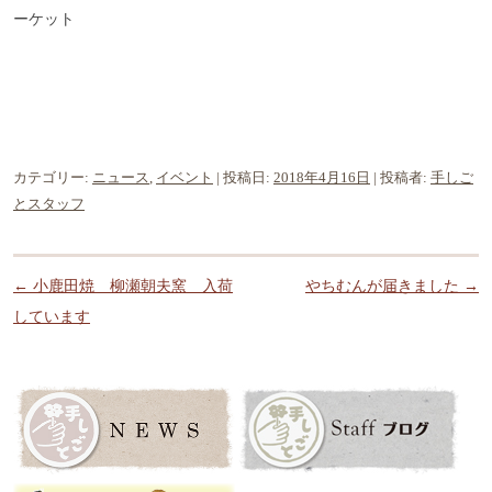
ーケット
カテゴリー:
ニュース
,
イベント
| 投稿日:
2018年4月16日
|
投稿者:
手しご
とスタッフ
投稿ナビゲーション
←
小鹿田焼 柳瀬朝夫窯 入荷
やちむんが届きました
→
しています