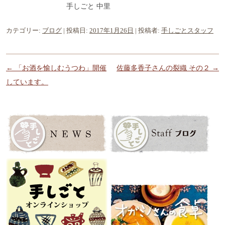
手しごと 中里
カテゴリー:
ブログ
| 投稿日:
2017年1月26日
|
投稿者:
手しごとスタッフ
投稿ナビゲーション
←
「お酒を愉しむうつわ」開催
佐藤多香子さんの裂織 その２
→
しています。