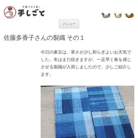
“民芸のある暮し” 手しごと
「手しごと」は陶磁器、木工品、編組品、ガラスなど、日本各地の手仕事
品を取り扱う、”民藝のある暮し”を提案するお店です。
コンテンツへ移動
メニュー
佐藤多香子さんの裂織 その１
今日の東京は、寒さが少し和らぎよいお天気で
した。冬はまだ続きますが、一足早く春を感じ
させる裂織が入荷しましたので、少しご紹介し
ます。