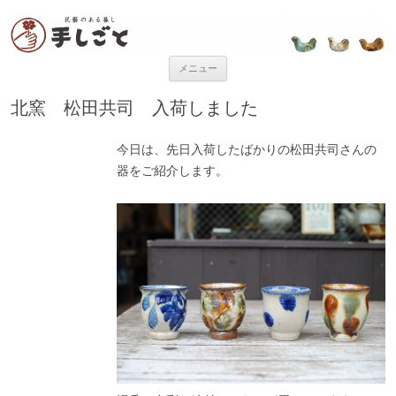
“民芸のある暮し” 手しごと
「手しごと」は陶磁器、木工品、編組品、ガラスなど、日本各地の手仕事
品を取り扱う、”民藝のある暮し”を提案するお店です。
コンテンツへ移動
メニュー
北窯 松田共司 入荷しました
今日は、先日入荷したばかりの松田共司さんの
器をご紹介します。