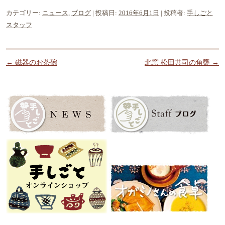
カテゴリー:
ニュース
,
ブログ
| 投稿日:
2016年6月1日
|
投稿者:
手しごと
スタッフ
投稿ナビゲーション
←
磁器のお茶碗
北窯 松田共司の角甕
→