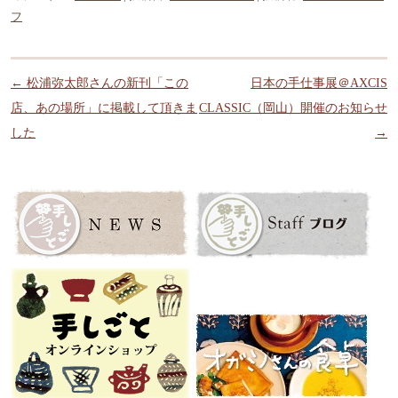
フ
投稿ナビゲーション
←
松浦弥太郎さんの新刊「この
日本の手仕事展＠AXCIS
店、あの場所」に掲載して頂きま
CLASSIC（岡山）開催のお知らせ
した
→