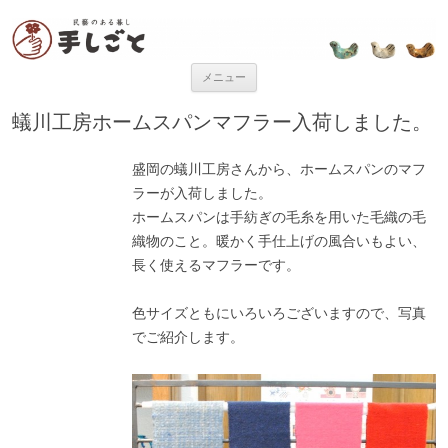
“民芸のある暮し” 手しごと
「手しごと」は陶磁器、木工品、編組品、ガラスなど、日本各地の手仕事
品を取り扱う、”民藝のある暮し”を提案するお店です。
コンテンツへ移動
メニュー
蟻川工房ホームスパンマフラー入荷しました。
盛岡の蟻川工房さんから、ホームスパンのマフ
ラーが入荷しました。
ホームスパンは手紡ぎの毛糸を用いた毛織の毛
織物のこと。暖かく手仕上げの風合いもよい、
長く使えるマフラーです。
色サイズともにいろいろございますので、写真
でご紹介します。