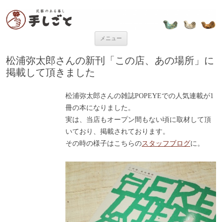
“民芸のある暮し” 手しごと
「手しごと」は陶磁器、木工品、編組品、ガラスなど、日本各地の手仕事
品を取り扱う、”民藝のある暮し”を提案するお店です。
コンテンツへ移動
メニュー
松浦弥太郎さんの新刊「この店、あの場所」に
掲載して頂きました
松浦弥太郎さんの雑誌POPEYEでの人気連載が1
冊の本になりました。
実は、当店もオープン間もない頃に取材して頂
いており、掲載されております。
その時の様子はこちらの
スタッフブログ
に。