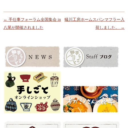
投稿ナビゲーション
←
手仕事フォーラム全国集会 in
蟻川工房ホームスパンマフラー入
八尾が開催されました
荷しました。
→