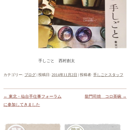
手しごと 西村創太
カテゴリー:
ブログ
| 投稿日:
2014年11月2日
|
投稿者:
手しごとスタッフ
投稿ナビゲーション
←
東北・仙台手仕事フォーラム
龍門司焼 コロ茶碗
→
に参加してきました