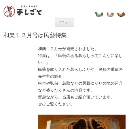
“民芸のある暮し” 手しごと
「手しごと」は陶磁器、木工品、編組品、ガラスなど、日本各地の手仕事
品を取り扱う、”民藝のある暮し”を提案するお店です。
コンテンツへ移動
メニュー
和楽１２月号は民藝特集
和楽１２月号が発売されました。
特集は、「民藝のある暮らしってこんなに楽し
い！」
民藝を取り入れた暮らしぶりや、民藝の重鎮の
先生方の紹介、
松本や弘前、鳥取などの民藝ゆかりの地の紹介
など盛りだくさんの内容です。
僭越ながら、当店もご紹介頂いています。
ぜひご覧ください。