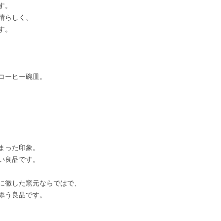
す。
晴らしく、
す。
コーヒー碗皿。
まった印象。
い良品です。
に徹した窯元ならではで、
添う良品です。