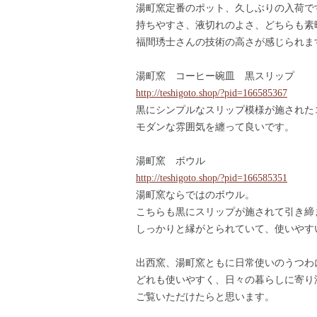
湯町窯定番のポット、久しぶりの入荷で
持ちやすさ、液切れのよさ、どちらも素
福間琇士さんの技術の高さが感じられま
湯町窯 コーヒー碗皿 黒スリップ
http://teshigoto.shop/?pid=166585367
黒にシンプルなスリップ模様が施された
モダンな雰囲気を纏って良いです。
湯町窯 ボウル
http://teshigoto.shop/?pid=166585351
湯町窯ならではのボウル。
こちらも黒にスリップが施されて引き締
しっかりと縁がとられていて、使いやす
出西窯、湯町窯ともに日常使いのうつわ
どれも使いやすく、日々の暮らしに寄り
ご覧いただけたらと思います。