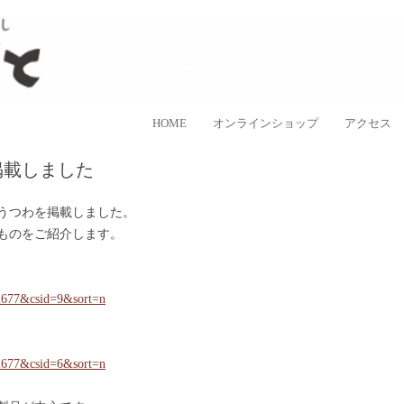
ラスなど、日本各地の手仕事品を取り扱う、”民藝のある暮し”を提案するお
手しごと
コンテンツへ移動
HOME
オンラインショップ
アクセス
掲載しました
うつわを掲載しました。
ものをご紹介します。
42677&csid=9&sort=n
42677&csid=6&sort=n