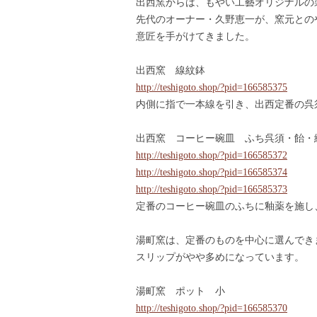
出西窯からは、もやい工藝オリジナルの
先代のオーナー・久野恵一が、窯元との
意匠を手がけてきました。
出西窯 線紋鉢
http://teshigoto.shop/?pid=166585375
内側に指で一本線を引き、出西定番の呉
出西窯 コーヒー碗皿 ふち呉須・飴・
http://teshigoto.shop/?pid=166585372
http://teshigoto.shop/?pid=166585374
http://teshigoto.shop/?pid=166585373
定番のコーヒー碗皿のふちに釉薬を施し
湯町窯は、定番のものを中心に選んでき
スリップがやや多めになっています。
湯町窯 ポット 小
http://teshigoto.shop/?pid=166585370