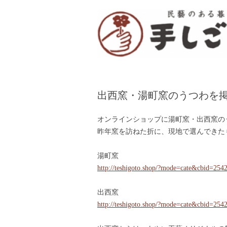
「手しごと」は陶磁器、木工品、編組品、ガ
“民芸のある暮し” 
出西窯・湯町窯のうつわを
オンラインショップに湯町窯・出西窯の
昨年窯を訪ねた折に、現地で選んできた
湯町窯
http://teshigoto.shop/?mode=cate&cbid=25
出西窯
http://teshigoto.shop/?mode=cate&cbid=25