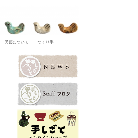
店です。
民藝について
つくり手