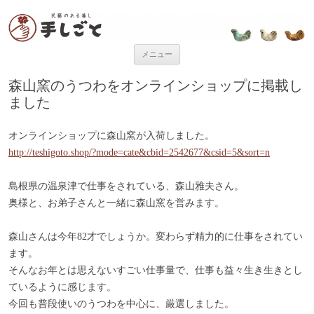
“民芸のある暮し” 手しごと
「手しごと」は陶磁器、木工品、編組品、ガラスなど、日本各地の手仕事
品を取り扱う、”民藝のある暮し”を提案するお店です。
コンテンツへ移動
メニュー
森山窯のうつわをオンラインショップに掲載し
ました
オンラインショップに森山窯が入荷しました。
http://teshigoto.shop/?mode=cate&cbid=2542677&csid=5&sort=n
島根県の温泉津で仕事をされている、森山雅夫さん。
奥様と、お弟子さんと一緒に森山窯を営みます。
森山さんは今年82才でしょうか。変わらず精力的に仕事をされてい
ます。
そんなお年とは思えないすごい仕事量で、仕事も益々生き生きとし
ているように感じます。
今回も普段使いのうつわを中心に、厳選しました。