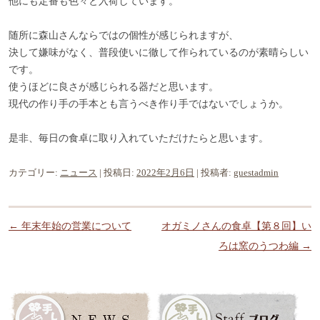
他にも定番も色々と入荷しています。
随所に森山さんならではの個性が感じられますが、
決して嫌味がなく、普段使いに徹して作られているのが素晴らしい
です。
使うほどに良さが感じられる器だと思います。
現代の作り手の手本とも言うべき作り手ではないでしょうか。
是非、毎日の食卓に取り入れていただけたらと思います。
カテゴリー:
ニュース
| 投稿日:
2022年2月6日
|
投稿者:
guestadmin
投稿ナビゲーション
←
年末年始の営業について
オガミノさんの食卓【第８回】い
ろは窯のうつわ編
→