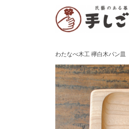
「手しごと」は陶磁器、木工品、編組品、ガ
“民芸のある暮し” 
わたなべ木工 欅白木パン皿