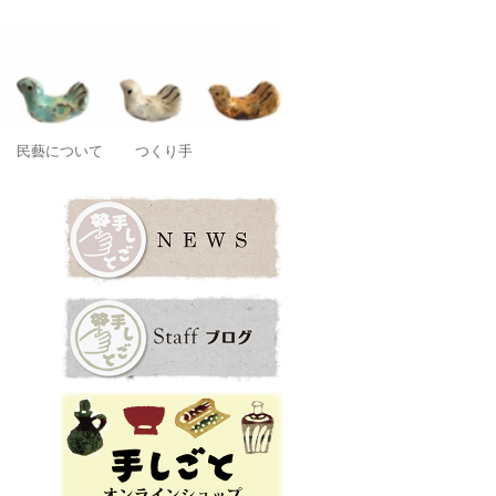
店です。
民藝について
つくり手