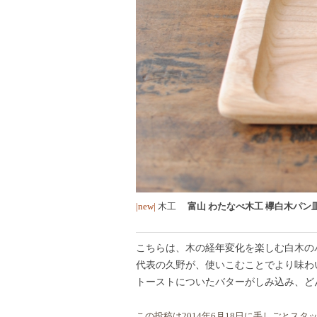
|new|
木工
富山 わたなべ木工 欅白木パ
こちらは、木の経年変化を楽しむ白木の
代表の久野が、使いこむことでより味わ
トーストについたバターがしみ込み、ど
この投稿は
2014年6月18日
に
手しごとスタ