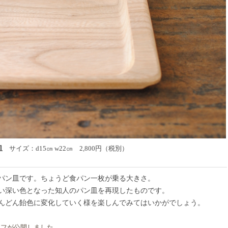
ン皿
サイズ：d15㎝ w22㎝ 2,800
円（税別）
パン皿です。ちょうど食パン一枚が乗る大きさ。
い深い色となった知人のパン皿を再現したものです。
んどん飴色に変化していく様を楽しんでみてはいかがでしょう。
ッフ
が公開しました
。