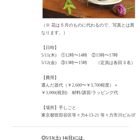
（※ 花は５月のものに代わるので、写真とは異
なります。）
【日時】
5/11(木) ①12時〜14時 ②15時〜17時
5/12(金) ③13時〜15時 （定員は各回３名）
【費用】
選んだ器代（￥2,600〜￥3,700程度）＋
￥3,000(税別) 材料/講習/ラッピング代
【場所】手しごと
東京都世田谷区等々力4-13-21 等々力市川ビル1F
◎5/13(土) 14(日)には、