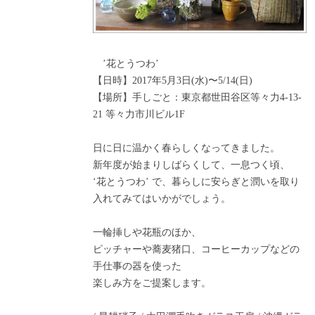
’花とうつわ’
【日時】2017年5月3日(水)〜5/14(日)
【場所】手しごと：東京都世田谷区等々力4-13-
21 等々力市川ビル1F
日に日に温かく春らしくなってきました。
新年度が始まりしばらくして、一息つく頃、
‘花とうつわ’ で、暮らしに安らぎと潤いを取り
入れてみてはいかがでしょう。
一輪挿しや花瓶のほか、
ピッチャーや蕎麦猪口、コーヒーカップなどの
手仕事の器を使った
楽しみ方をご提案します。