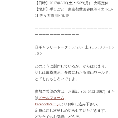
【日時】2017年5/20(土)〜5/29(月) 火曜定休
【場所】手しごと：東京都世田谷区等々力4-13-
21 等々力市川ビル1F
ーーーーーーーーーーーーーーーーーーーーー
ーーーーーーーーーーーー
◎ギャラリートーク：5 / 2 0 ( 土 ) 1 5 : 0 0 ~ 1 6
: 0 0
どのように製作しているか、からはじまり、
話しは縦横無尽、多岐にわたる瀧山ワールド、
とてもおもしろいですよ。
参加ご希望の方は、お電話（03-6432-3867）また
は
メールフォーム
、
Facebookページ
よりお申し込み下さい。
定員に達し次第しめ切らせていただきます。
どなたでもお気軽にどうぞ。