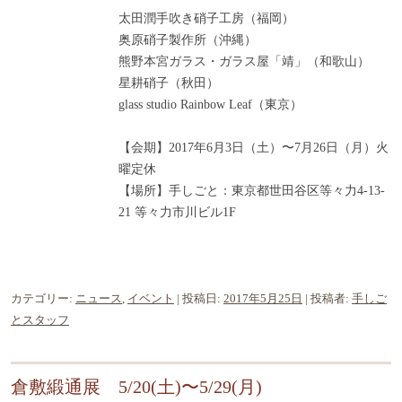
太田潤手吹き硝子工房（福岡）
奥原硝子製作所（沖縄）
熊野本宮ガラス・ガラス屋「靖」（和歌山）
星耕硝子（秋田）
glass studio Rainbow Leaf（東京）
【会期】2017年6月3日（土）〜7月26日（月）火
曜定休
【場所】手しごと：東京都世田谷区等々力4-13-
21 等々力市川ビル1F
カテゴリー:
ニュース
,
イベント
| 投稿日:
2017年5月25日
|
投稿者:
手しご
とスタッフ
倉敷緞通展 5/20(土)〜5/29(月)