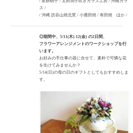
/ 星耕硝子 / 太田潤手吹きガラス工房 / 沖縄ガラ
ス /
/ 沖縄 読谷山焼北窯 / 小鹿田焼 / 有田焼 ほか /
◎期間中、5/11(木) 12(金) の2日間、
フラワーアレンジメントのワークショップを行
います。
お好みの手仕事の器に合せて、素朴で可憐な花
を生けてみませんか？
5/14(日)の母の日のギフトとしてもおすすめしま
す。