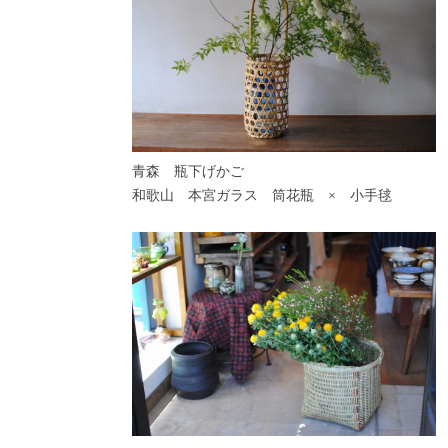
青森 瓶下げかご
和歌山 本宮ガラス 筒花瓶 × 小手毬