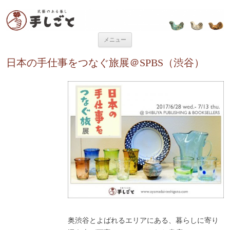
“民芸のある暮し” 手しごと
「手しごと」は陶磁器、木工品、編組品、ガラスなど、日本各地の手仕事
品を取り扱う、”民藝のある暮し”を提案するお店です。
コンテンツへ移動
メニュー
日本の手仕事をつなぐ旅展＠SPBS（渋谷）
奥渋谷とよばれるエリアにある、暮らしに寄り