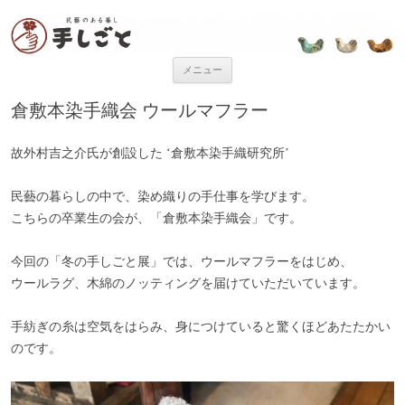
“民芸のある暮し” 手しごと
「手しごと」は陶磁器、木工品、編組品、ガラスなど、日本各地の手仕事
品を取り扱う、”民藝のある暮し”を提案するお店です。
コンテンツへ移動
メニュー
倉敷本染手織会 ウールマフラー
故外村吉之介氏が創設した ‘倉敷本染手織研究所’
民藝の暮らしの中で、染め織りの手仕事を学びます。
こちらの卒業生の会が、「倉敷本染手織会」です。
今回の「冬の手しごと展」では、ウールマフラーをはじめ、
ウールラグ、木綿のノッティングを届けていただいています。
手紡ぎの糸は空気をはらみ、身につけていると驚くほどあたたかい
のです。