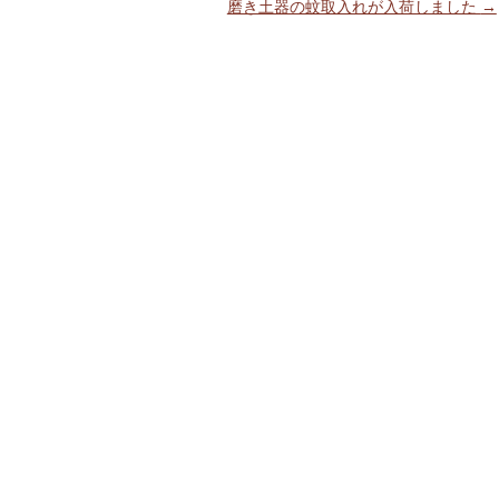
磨き土器の蚊取入れが入荷しました
→