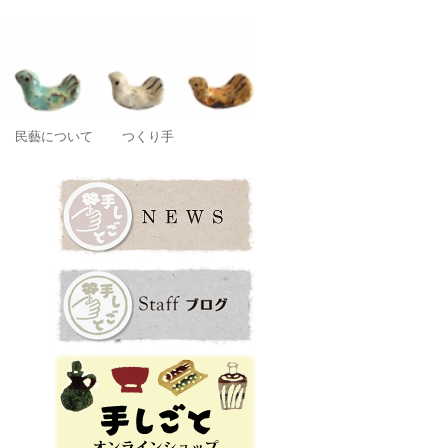
店です。
民藝について
つくり手