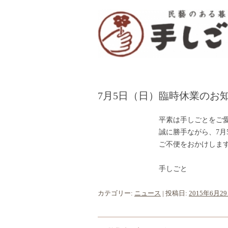
「手しごと」は陶磁器、木工品、編組品、ガ
“民芸のある暮し” 
7月5日（日）臨時休業のお
平素は手しごとをご
誠に勝手ながら、7月
ご不便をおかけしま
手しごと
カテゴリー:
ニュース
| 投稿日:
2015年6月2