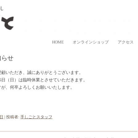
ラスなど、日本各地の手仕事品を取り扱う、”民藝のある暮し”を提案するお
手しごと
コンテンツへ移動
HOME
オンラインショップ
アクセス
知らせ
愛顧いただき、誠にありがとうございます。
5日（日）は臨時休業とさせていただきます。
すが、何卒よろしくお願いいたします。
9日
|
投稿者:
手しごとスタッフ