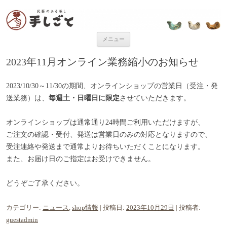
“民芸のある暮し” 手しごと
「手しごと」は陶磁器、木工品、編組品、ガラスなど、日本各地の手仕事
品を取り扱う、”民藝のある暮し”を提案するお店です。
コンテンツへ移動
メニュー
2023年11月オンライン業務縮小のお知らせ
2023/10/30
～
11/30
の期間、オンラインショップの営業日（受注・発
送業務）は、
毎週土・日曜日に限定
させていただきます。
オンラインショップは通常通り24時間ご利用いただけますが、
ご注文の確認・受付、発送は営業日のみの対応となりますので、
受注連絡や発送まで通常よりお待ちいただくことになります。
また、お届け日のご指定はお受けできません。
どうぞご了承ください。
カテゴリー:
ニュース
,
shop情報
| 投稿日:
2023年10月29日
|
投稿者:
guestadmin