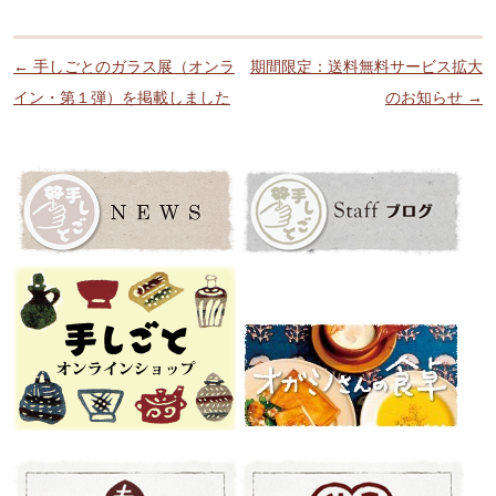
投稿ナビゲーション
←
手しごとのガラス展（オンラ
期間限定：送料無料サービス拡大
イン・第１弾）を掲載しました
のお知らせ
→