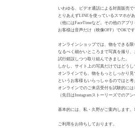
いわゆる、ビデオ通話による対面販売で
とりあえず
LINE
を使っているスマホが
（他には
FaceTime
など。その他のアプリ
お客様は音声だけ（映像
OFF
）で
OK
です
オンラインショップでは、物をできる限
なるべく細かいところまで写真を撮り、
試行錯誤しつつ取り組んできました。
しかし、サイト上の写真だけではどうし
オンラインでも、物をもっとしっかり見
というお客様もいらっしゃるのではと考
オンラインでのご来店受付を試験的には
（先日はInstagramストーリーズで
基本的には、私・久野がご案内します。
ご利用をお待ちしております。