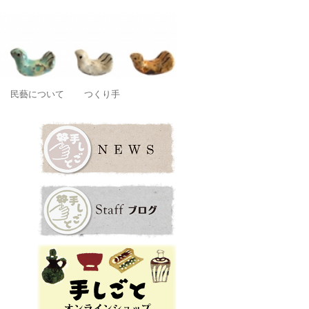
店です。
民藝について
つくり手