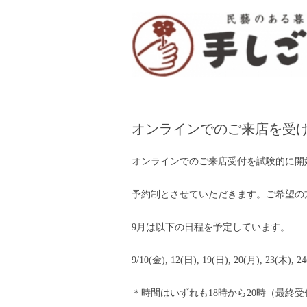
「手しごと」は陶磁器、木工品、編組品、ガ
“民芸のある暮し” 
オンラインでのご来店を受
オンラインでのご来店受付を試験的に開
予約制とさせていただきます。ご希望の
9
月は以下の日程を予定しています。
9/10
(金),
12
(日),
19
(日),
20
(月),
23
(木),
24
＊時間はいずれも
18
時から
20
時（最終受