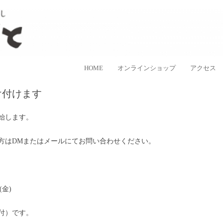
ラスなど、日本各地の手仕事品を取り扱う、”民藝のある暮し”を提案するお
手しごと
コンテンツへ移動
HOME
オンラインショップ
アクセス
け付けます
始します。
方は
DM
またはメールにてお問い合わせください。
(金)
付）です。